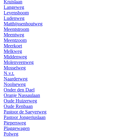
Kruislaan
Langeweg
Levensboom
Ludenweg
Matthijssenhoutweg
Meentstroom
Meentweg
Meentzoom
Meerkoet
Melkweg
Middenweg
Molenveenweg
Mosselweg
N.v.t.
Naarderweg
Noolseweg
Onder den Dael
Oranje Nassaulaan
Oude Huizerweg
Oude Renbaan
Pastoor de Saeyerweg
Pastoor Jongeriuslaan
Piepersweg
Plaggewagen
Polweg