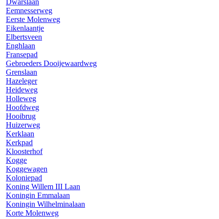
Dwarslaan
Eemnesserweg
Eerste Molenweg
Eikenlaantje
Elbertsveen
Enghlaan
Fransepad
Gebroeders Dooijewaardweg
Grenslaan
Hazeleger
Heideweg
Holleweg
Hoofdweg
Hooibrug
Huizerweg
Kerklaan
Kerkpad
Kloosterhof
Kogge
Koggewagen
Koloniepad
Koning Willem III Laan
Koningin Emmalaan
Koningin Wilhelminalaan
Korte Molenweg