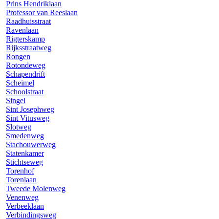
Prins Hendriklaan
Professor van Reeslaan
Raadhuisstraat
Ravenlaan
Rigterskamp
Rijksstraatweg
Rongen
Rotondeweg
Schapendrift
Scheimel
Schoolstraat
Singel
Sint Josephweg
Sint Vitusweg
Slotweg
Smedenweg
Stachouwerweg
Statenkamer
Stichtseweg
Torenhof
Torenlaan
Tweede Molenweg
Venenweg
Verbeeklaan
Verbindingsweg