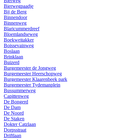
Bierweg
Bierwegpaadje
Bij de Berg
Binnendoor
Binnenweg
Blaricummerdreef
Bloemlandseweg
Boekweitakker
Boissevainweg
Boslaan
Brinklaan
Buizerd
Burgemeester de Jongweg
Burgemeester Heerschopweg
Burgemeester Klaarenbeek park
Burgemeester Tydemanplein
Bussummerweg
Capittenweg
De Bongerd
De Dam
De Noord
De Staken
Dokter Catzlaan
Dorpsstraat
Driftlaan