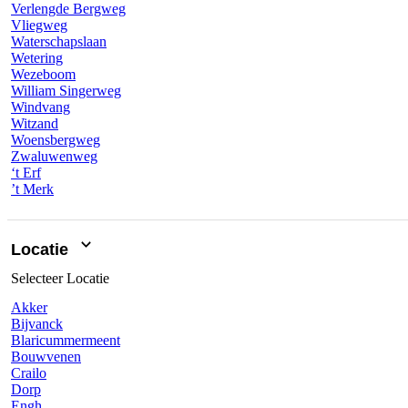
Verlengde Bergweg
Vliegweg
Waterschapslaan
Wetering
Wezeboom
William Singerweg
Windvang
Witzand
Woensbergweg
Zwaluwenweg
‘t Erf
’t Merk
Locatie
Selecteer
Locatie
Akker
Bijvanck
Blaricummermeent
Bouwvenen
Crailo
Dorp
Engh