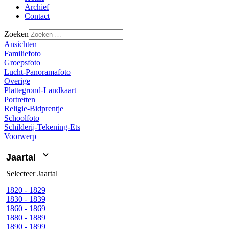
Archief
Contact
Zoeken
Ansichten
Familiefoto
Groepsfoto
Lucht-Panoramafoto
Overige
Plattegrond-Landkaart
Portretten
Religie-Bidprentje
Schoolfoto
Schilderij-Tekening-Ets
Voorwerp
Jaartal
Selecteer
Jaartal
1820 - 1829
1830 - 1839
1860 - 1869
1880 - 1889
1890 - 1899