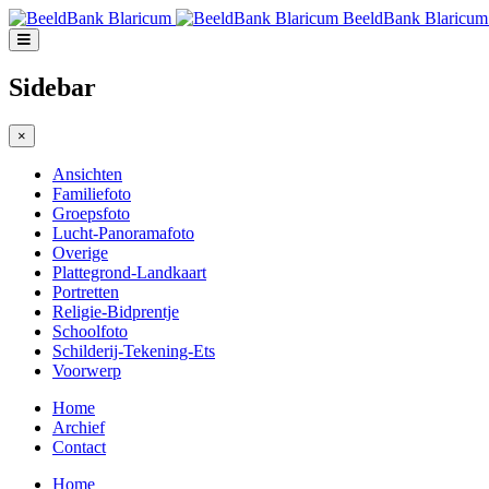
BeeldBank Blaricum
Sidebar
×
Ansichten
Familiefoto
Groepsfoto
Lucht-Panoramafoto
Overige
Plattegrond-Landkaart
Portretten
Religie-Bidprentje
Schoolfoto
Schilderij-Tekening-Ets
Voorwerp
Home
Archief
Contact
Home