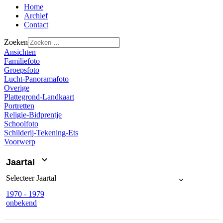
Home
Archief
Contact
Zoeken
Ansichten
Familiefoto
Groepsfoto
Lucht-Panoramafoto
Overige
Plattegrond-Landkaart
Portretten
Religie-Bidprentje
Schoolfoto
Schilderij-Tekening-Ets
Voorwerp
Jaartal
Selecteer
Jaartal
1970 - 1979
onbekend