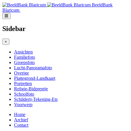
BeeldBank
Blaricum
Sidebar
×
Ansichten
Familiefoto
Groepsfoto
Lucht-Panoramafoto
Overige
Plattegrond-Landkaart
Portretten
Religie-Bidprentje
Schoolfoto
Schilderij-Tekening-Ets
Voorwerp
Home
Archief
Contact